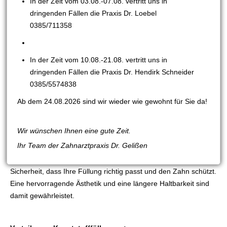
In der Zeit vom 03.08.-07.08. vertritt uns in
angepasst.
dringenden Fällen die Praxis Dr. Loebel
Im Gegensatz zu Amalgam, welches hochgiftiges Quecksilber
0385/711358
enthält, sind Komposite ungiftig, gut verträglich und werden mit
der Restzahnhartsubstanz verklebt. Das bedeutet, dass keine
spezielle Form in den Zahn präpariert werden muss und keine
In der Zeit vom 10.08.-21.08. vertritt uns in
gesunden Anteile des Zahnes geopfert werden müssen. Diese
dringenden Fällen die Praxis Dr. Hendirk Schneider
Art der Füllung erlaubt somit eine größtmögliche Schonung des
0385/5574838
Zahns.
Ab dem 24.08.2026 sind wir wieder wie gewohnt für Sie da!
Die Füllungen werden mit größter Sorgfalt und bei absoluter
Trockenlegung mittels eines Spanngummis (Kofferdam) Schicht
Wir wünschen Ihnen eine gute Zeit.
für Schicht in den Zahn eingebracht. Die neue Form des Zahnes
Ihr Team der Zahnarztpraxis Dr. Gelißen
wird der alten nachempfunden, um die Füllungen möglichst
unsichtbar zu gestalten. Diese Technik bedeutet für Sie erhöhte
Sicherheit, dass Ihre Füllung richtig passt und den Zahn schützt.
Eine hervorragende Ästhetik und eine längere Haltbarkeit sind
damit gewährleistet.