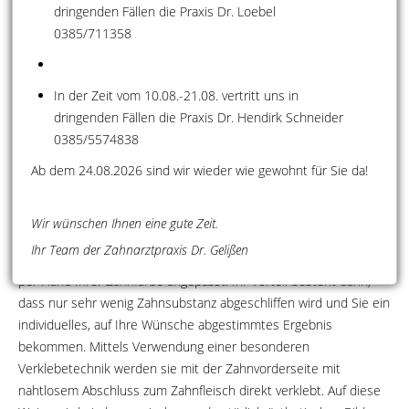
Erwachsenen, wenn:
dringenden Fällen die Praxis Dr. Loebel
0385/711358
Frontzähne bereits große Füllungen aufweisen,
genetisch bedingte Zahndeformationen als störend
empfunden werden,
In der Zeit vom 10.08.-21.08. vertritt uns in
dringenden Fällen die Praxis Dr. Hendirk Schneider
Zahnsubstanz durch Bruxismus (Knirschen mit den
0385/5574838
Zähnen) verloren gegangen ist,
Ab dem 24.08.2026 sind wir wieder wie gewohnt für Sie da!
störende Zahnlücken vorhanden sind,
Zähne abgebrochen sind oder unveränderbare
Wir wünschen Ihnen eine gute Zeit.
Verfärbungen aufweisen.
Ihr Team der Zahnarztpraxis Dr. Gelißen
Veneers werden in einem Dentallabor individuell hergestellt und
per Hand Ihrer Zahnfarbe angepasst. Ihr Vorteil besteht darin,
dass nur sehr wenig Zahnsubstanz abgeschliffen wird und Sie ein
individuelles, auf Ihre Wünsche abgestimmtes Ergebnis
bekommen. Mittels Verwendung einer besonderen
Verklebetechnik werden sie mit der Zahnvorderseite mit
nahtlosem Abschluss zum Zahnfleisch direkt verklebt. Auf diese