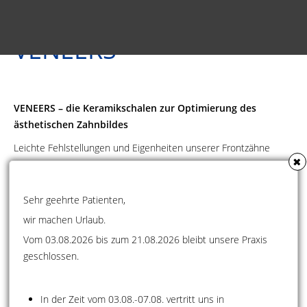
VENEERS
VENEERS
– die Keramikschalen zur Optimierung des
ästhetischen Zahnbildes
Leichte Fehlstellungen und Eigenheiten unserer Frontzähne
✖
können unsere Individualität optisch hervorheben. Es gibt jedoch
auch Unregelmäßigkeiten der Frontzähne, die unser persönliches
ästhetisches Empfinden negativ beeinflussen können.
Sehr geehrte Patienten,
Sogenannte Veneers, hauchdünne keramische Schalen,
wir machen Urlaub.
ermöglichen es mit einem minimalen Beschleifen von
Vom 03.08.2026 bis zum 21.08.2026 bleibt unsere Praxis
Frontzähnen eine Korrektur irritierender Frontzahnästhetik zu
geschlossen.
erreichen. Mit Hilfe von Keramikveneers kann unter
Zahnschonung ein harmonisches Bild gestaltet werden. Sie sind
eine Alternative zur kieferorthopädischen Therapie bei
In der Zeit vom 03.08.-07.08. vertritt uns in